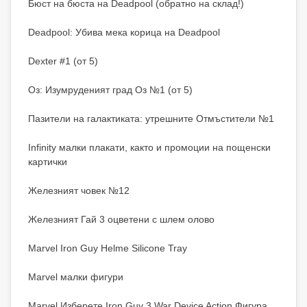
Бюст на бюста на Deadpool (обратно на склад!)
Deadpool: Убива мека корица на Deadpool
Dexter #1 (от 5)
Оз: Изумруденият град Оз №1 (от 5)
Пазители на галактиката: утрешните Отмъстители №1
Infinity малки плакати, както и промоции на пощенски
картички
Железният човек №12
Железният Гай 3 оцветени с шлем олово
Marvel Iron Guy Helme Silicone Tray
Marvel малки фигури
Marvel Изберете Iron Guy 3 War Device Action Фигура