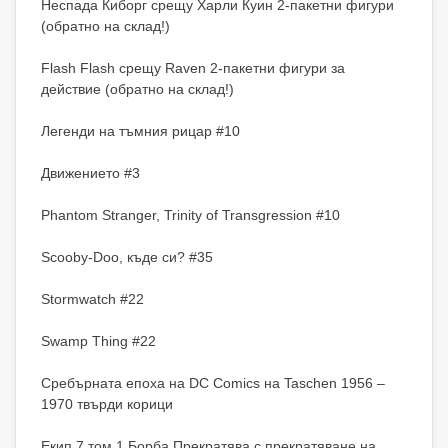
Неспада Киборг срещу Харли Куин 2-пакетни фигури
(обратно на склад!)
Flash Flash срещу Raven 2-пакетни фигури за
действие (обратно на склад!)
Легенди на тъмния рицар #10
Движението #3
Phantom Stranger, Trinity of Transgression #10
Scooby-Doo, къде си? #35
Stormwatch #22
Swamp Thing #22
Сребърната епоха на DC Comics на Taschen 1956 –
1970 твърди корици
Екип 7 том 1 Борба Прекратява с прекратяване на