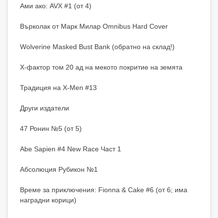
Ами ако: AVX #1 (от 4)
Върколак от Марк Милар Omnibus Hard Cover
Wolverine Masked Bust Bank (обратно на склад!)
X-фактор том 20 ад на мекото покритие на земята
Традиция на X-Men #13
Други издатели
47 Ронин №5 (от 5)
Abe Sapien #4 New Race Част 1
Абсолюция Рубикон №1
Време за приключения: Fionna & Cake #6 (от 6; има
наградни корици)