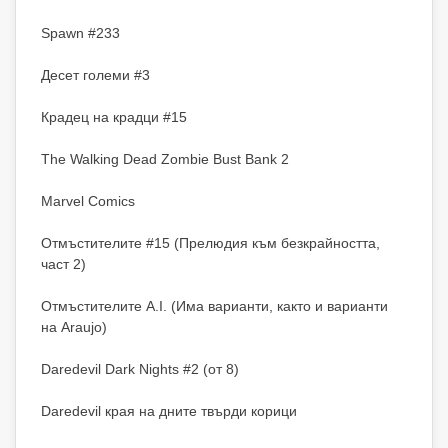
Spawn #233
Десет големи #3
Крадец на крадци #15
The Walking Dead Zombie Bust Bank 2
Marvel Comics
Отмъстителите #15 (Прелюдия към безкрайността,
част 2)
Отмъстителите A.I. (Има варианти, както и варианти
на Araujo)
Daredevil Dark Nights #2 (от 8)
Daredevil края на дните твърди корици