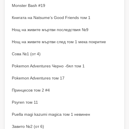
Monster Bash #19
Книгата на Natsume’s Good Friends том 1
Нощ на живите мъртви последствия №9
Нощ на живите мъртви след том 1 мека покритие
Сова №1 (от 4)
Pokemon Adventures Черно -бял том 1
Pokemon Adventures том 17
Принцесов том 2 #4
Psyren том 11
Puella magi kazumi magica том 1 невинен
Завито №2 (от 6)