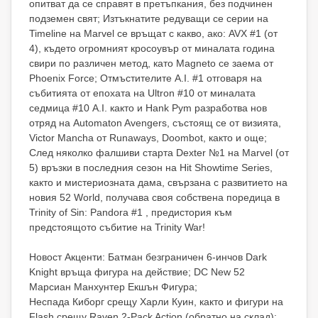
опитват да се справят в претъпкания, без подчинен
подземен свят; Изтъкнатите редуващи се серии на
Timeline на Marvel се връщат с какво, ако: AVX #1 (от
4), където огромният кросоувър от миналата година
свири по различен метод, като Magneto се заема от
Phoenix Force; Отмъстителите A.I. #1 отговаря на
събитията от епохата на Ultron #10 от миналата
седмица #10 A.I. както и Hank Pym разработва нов
отряд на Automaton Avengers, състоящ се от визията,
Victor Mancha от Runaways, Doombot, както и още;
След няколко фалшиви старта Dexter №1 на Marvel (от
5) връзки в последния сезон на Hit Showtime Series,
както и мистериозната дама, свързана с развитието на
новия 52 World, получава своя собствена поредица в
Trinity of Sin: Pandora #1 , предистория към
предстоящото събитие на Trinity War!
Новост Акценти: Батман безграничен 6-инчов Dark
Knight връща фигура на действие; DC New 52
Марсиан Манхунтер Екшън Фигура;
Неспада Киборг срещу Харли Куин, както и фигури на
Flash срещу Raven 2-Pack Action (обратно на склад);