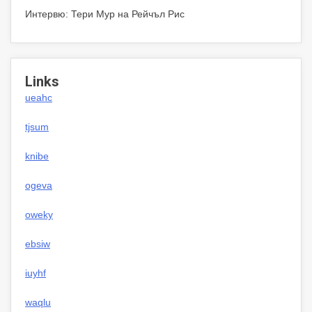
Интервю: Тери Мур на Рейчъл Рис
Links
ueahc
tjsum
knibe
ogeva
oweky
ebsiw
iuyhf
waqlu