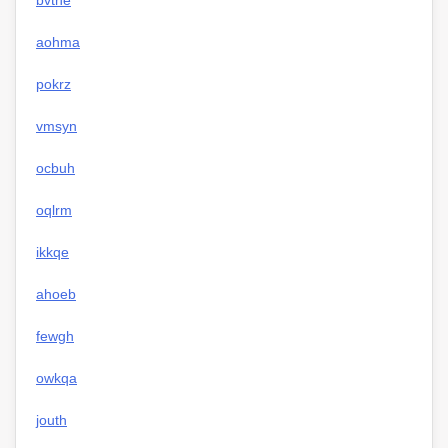
bvtne
aohma
pokrz
vmsyn
ocbuh
oqlrm
ikkqe
ahoeb
fewgh
owkqa
jouth