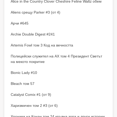
Alice in the Country Clover Cheshire Feline Waltz обем
Aliens срещу Parker #3 (от 4)
Арчи #645
Archie Double Digest #241
Artemis Fowl том 3 Код на вечността
Полицейски служител на AX том 4 Президент Светът
на мекото покритие
Bionic Lady #10
Bleach том 57
Catalyst Comix #1 (от 9)
Харизмичен том 2 #3 (от 6)
Хроники на Конан том 24 кръвна зора и други истории