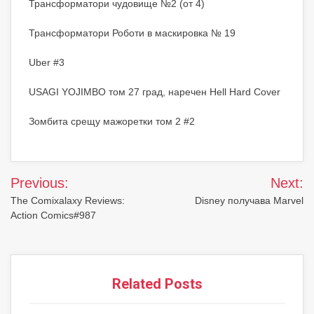
Трансформатори чудовище №2 (от 4)
Трансформатори Роботи в маскировка № 19
Uber #3
USAGI YOJIMBO том 27 град, наречен Hell Hard Cover
Зомбита срещу мажоретки том 2 #2
Post
Previous:
Next:
navigation
The Comixalaxy Reviews:
Disney получава Marvel
Action Comics#987
Related Posts