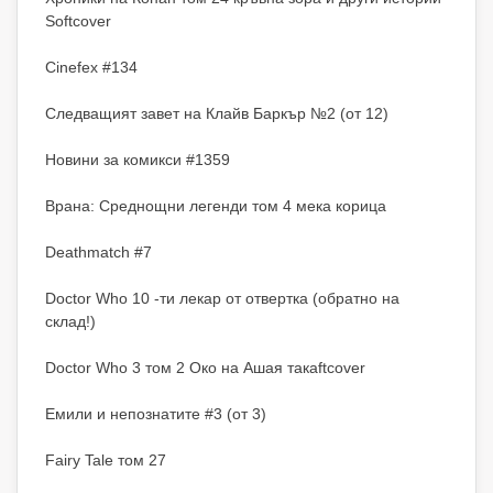
Softcover
Cinefex #134
Следващият завет на Клайв Баркър №2 (от 12)
Новини за комикси #1359
Врана: Среднощни легенди том 4 мека корица
Deathmatch #7
Doctor Who 10 -ти лекар от отвертка (обратно на
склад!)
Doctor Who 3 том 2 Око на Ашая такаftcover
Емили и непознатите #3 (от 3)
Fairy Tale том 27