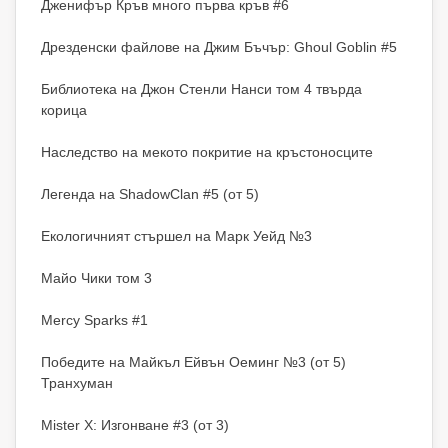
Дженифър Кръв много първа кръв #6
Дрезденски файлове на Джим Бъчър: Ghoul Goblin #5
Библиотека на Джон Стенли Нанси том 4 твърда
корица
Наследство на мекото покритие на кръстоносците
Легенда на ShadowClan #5 (от 5)
Екологичният стършел на Марк Уейд №3
Майо Чики том 3
Mercy Sparks #1
Победите на Майкъл Ейвън Оеминг №3 (от 5)
Транхуман
Mister X: Изгонване #3 (от 3)