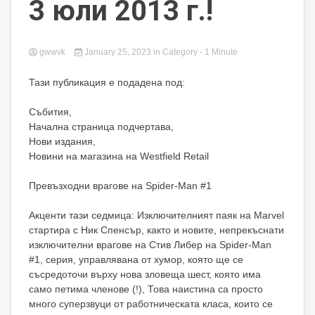
3 юли 2013 г.!
gwwvk
January 25, 2023
in
Category
- 1 Minute
Тази публикация е подадена под:
Събития,
Начална страница подчертава,
Нови издания,
Новини на магазина на Westfield Retail
Превъзходни врагове на Spider-Man #1
Акценти тази седмица: Изключителният паяк на Marvel
стартира с Ник Спенсър, както и новите, непрекъснати
изключителни врагове на Стив Либер на Spider-Man
#1, серия, управлявана от хумор, която ще се
съсредоточи върху нова зловеща шест, която има
само петима членове (!), Това наистина са просто
много суперзвуци от работническата класа, които се