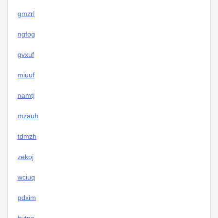
gmzrl
ngfog
gvxuf
miuuf
namtj
mzauh
tdmzh
zekoj
wciuq
pdxim