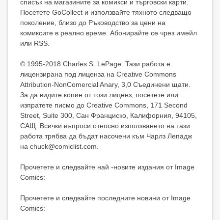
списък на магазините за комикси и търговски карти.
Посетете GoCollect и използвайте тяхното следващо
поколение, близо до Ръководство за цени на
комиксите в реално време. Абонирайте се чрез имейл
или RSS.
© 1995-2018 Charles S. LePage. Тази работа е
лицензирана под лиценза на Creative Commons
Attribution-NonComercial Anary, 3,0 Съединени щати.
За да видите копие от този лиценз, посетете или
изпратете писмо до Creative Commons, 171 Second
Street, Suite 300, Сан Франциско, Калифорния, 94105,
САЩ. Всички въпроси относно използването на тази
работа трябва да бъдат насочени към Чарлз Лепадж
на chuck@comiclist.com.
Прочетете и следвайте най -новите издания от Image
Comics:
Прочетете и следвайте последните новини от Image
Comics: