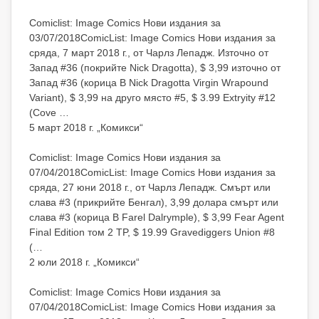
Comiclist: Image Comics Нови издания за
03/07/2018ComicList: Image Comics Нови издания за
сряда, 7 март 2018 г., от Чарлз Лепадж. Източно от
Запад #36 (покрийте Nick Dragotta), $ 3,99 източно от
Запад #36 (корица B Nick Dragotta Virgin Wrapound
Variant), $ 3,99 на друго място #5, $ 3.99 Extryity #12
(Cove …
5 март 2018 г. „Комикси“
Comiclist: Image Comics Нови издания за
07/04/2018ComicList: Image Comics Нови издания за
сряда, 27 юни 2018 г., от Чарлз Лепадж. Смърт или
слава #3 (прикрийте Бенгал), 3,99 долара смърт или
слава #3 (корица B Farel Dalrymple), $ 3,99 Fear Agent
Final Edition том 2 TP, $ 19.99 Gravediggers Union #8
(…
2 юли 2018 г. „Комикси“
Comiclist: Image Comics Нови издания за
07/04/2018ComicList: Image Comics Нови издания за