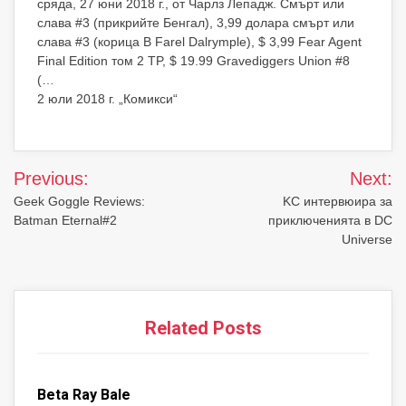
сряда, 27 юни 2018 г., от Чарлз Лепадж. Смърт или
слава #3 (прикрийте Бенгал), 3,99 долара смърт или
слава #3 (корица B Farel Dalrymple), $ 3,99 Fear Agent
Final Edition том 2 TP, $ 19.99 Gravediggers Union #8
(…
2 юли 2018 г. „Комикси“
Post
Previous:
Next:
navigation
Geek Goggle Reviews:
KC интервюира за
Batman Eternal#2
приключенията в DC
Universe
Related Posts
Beta Ray Bale