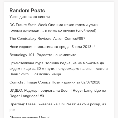
Random Posts
Уикендите са за сингли
DC Future State Week One има някои големи улики,
големи изненади … и няколко пичове (спойлери!)
The Comixalaxy Reviews: Action Comics#987
Нови издания в магазина за сряда, 3 юли 2013 г.!
Beauology 101: Радостта на комиксите
Гръмотевична буря, толкова бедна, че не можахме да
видим нищо за 30 минути, полуремарке на огън, както и
Beau Smith … от всички неща …
Comiclist: Image Comics Нови издания за 02/07/2018
ВИДЕО: Роджър предлага на Boom! Roger Langridge на
Roger Langridge! #0
Преглед: Diesel Sweeties на Oni Press: Аз съм рокер, аз
рок
Disney получава Marvel