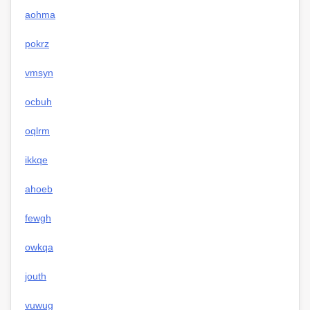
aohma
pokrz
vmsyn
ocbuh
oqlrm
ikkqe
ahoeb
fewgh
owkqa
jouth
vuwug