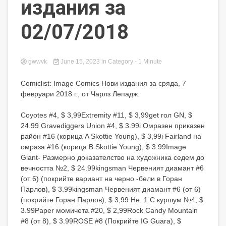
издания за
02/07/2018
gwwvk
June 15, 2023
in
Category
- 1 Minute
Comiclist: Image Comics Нови издания за сряда, 7
февруари 2018 г., от Чарлз Лепадж.
Coyotes #4, $ 3,99Extremity #11, $ 3,99get гол GN, $
24.99 Gravediggers Union #4, $ 3.99i Омразен приказен
район #16 (корица A Skottie Young), $ 3,99i Fairland на
омраза #16 (корица B Skottie Young), $ 3.99Image
Giant- Размерно доказателство на художника седем до
вечността №2, $ 24.99kingsman Червеният диамант #6
(от 6) (покрийте вариант на черно -бели в Горан
Парлов), $ 3.99kingsman Червеният диамант #6 (от 6)
(покрийте Горан Парлов), $ 3,99 Не. 1 С куршум №4, $
3.99Paper момичета #20, $ 2,99Rock Candy Mountain
#8 (от 8), $ 3.99ROSE #8 (Покрийте IG Guara), $