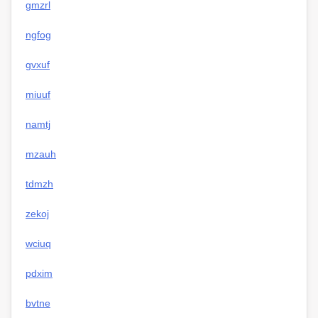
gmzrl
ngfog
gvxuf
miuuf
namtj
mzauh
tdmzh
zekoj
wciuq
pdxim
bvtne