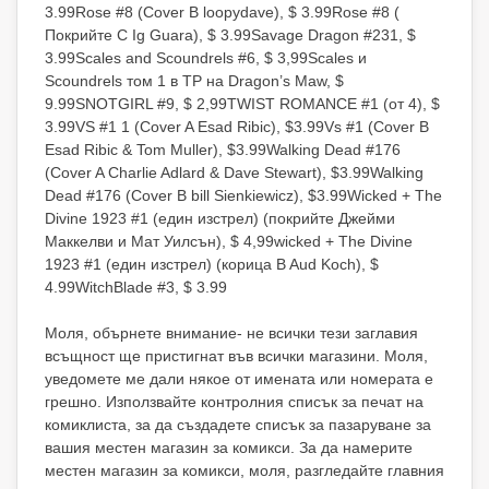
3.99Rose #8 (Cover B loopydave), $ 3.99Rose #8 (
Покрийте C Ig Guara), $ 3.99Savage Dragon #231, $
3.99Scales and Scoundrels #6, $ 3,99Scales и
Scoundrels том 1 в TP на Dragon’s Maw, $
9.99SNOTGIRL #9, $ 2,99TWIST ROMANCE #1 (от 4), $
3.99VS #1 1 (Cover A Esad Ribic), $3.99Vs #1 (Cover B
Esad Ribic & Tom Muller), $3.99Walking Dead #176
(Cover A Charlie Adlard & Dave Stewart), $3.99Walking
Dead #176 (Cover B bill Sienkiewicz), $3.99Wicked + The
Divine 1923 #1 (един изстрел) (покрийте Джейми
Маккелви и Мат Уилсън), $ 4,99wicked + The Divine
1923 #1 (един изстрел) (корица B Aud Koch), $
4.99WitchBlade #3, $ 3.99
Моля, обърнете внимание- не всички тези заглавия
всъщност ще пристигнат във всички магазини. Моля,
уведомете ме дали някое от имената или номерата е
грешно. Използвайте контролния списък за печат на
комиклиста, за да създадете списък за пазаруване за
вашия местен магазин за комикси. За да намерите
местен магазин за комикси, моля, разгледайте главния