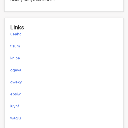
Links
ueahc
tjsum
knibe
ogeva
oweky
ebsiw
iuyhf
waqlu