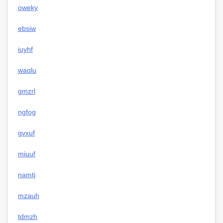
oweky
ebsiw
iuyhf
waqlu
gmzrl
ngfog
gvxuf
miuuf
namtj
mzauh
tdmzh