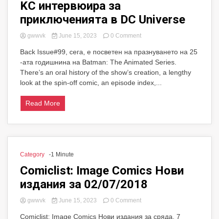
KC интервюира за
приключенията в DC Universe
on
gwwvk
June 15, 2023
0 Comment
KC
Back Issue#99, сега, е посветен на празнуването на 25
интервюира
-ата годишнина на Batman: The Animated Series.
за
приключенията
There’s an oral history of the show’s creation, a lengthy
в
look at the spin-off comic, an episode index,...
DC
Universe
Read More
Category
-1 Minute
Comiclist: Image Comics Нови
издания за 02/07/2018
on
gwwvk
June 15, 2023
0 Comment
Comiclist:
Comiclist: Image Comics Нови издания за сряда, 7
Image