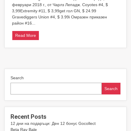
февруари 2018 г., от Чарлз Лепадж. Coyotes #4, $
Comics
Нови
3,99Extremity #11, $ 3,99get гол GN, $ 24.99
издания
Gravediggers Union #4, $ 3.99i Омразен приказен
за
район #16...
02/07/2018
Read More
Search
Search
Recent Posts
12 дни на подаръци: Ден 12 бонус Gocollect
Beta Ray Bale