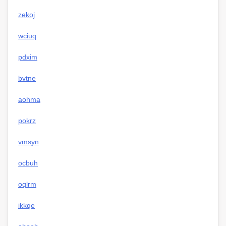
zekoj
wciuq
pdxim
bvtne
aohma
pokrz
vmsyn
ocbuh
oqlrm
ikkqe