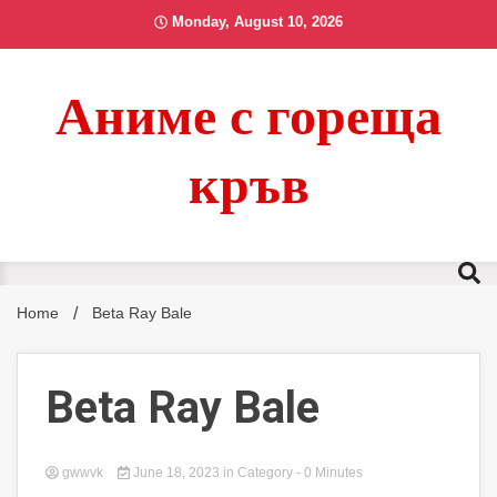
Skip
Monday, August 10, 2026
to
content
Аниме с гореща
кръв
Home
Beta Ray Bale
Beta Ray Bale
gwwvk
June 18, 2023
in
Category
- 0 Minutes