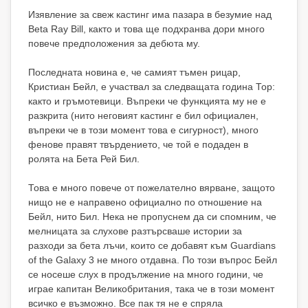
Изявление за свеж кастинг има пазара в безумие над
Beta Ray Bill, както и това ще подхранва дори много
повече предположения за дебюта му.
Последната новина е, че самият тъмен рицар,
Кристиан Бейл, е участвал за следващата година Тор:
както и гръмотевици. Въпреки че функцията му не е
разкрита (нито неговият кастинг е бил официален,
въпреки че в този момент това е сигурност), много
фенове правят твърдението, че той е подаден в
ролята на Бета Рей Бил.
Това е много повече от пожелателно вярване, защото
нищо не е направено официално по отношение на
Бейл, нито Бил. Нека не пропуснем да си спомним, че
мелницата за слухове разтърсваше истории за
разходи за бета лъчи, които се добавят към Guardians
of the Galaxy 3 не много отдавна. По този въпрос Бейл
се носеше слух в продължение на много години, че
играе капитан Великобритания, така че в този момент
всичко е възможно. Все пак тя не е спряла