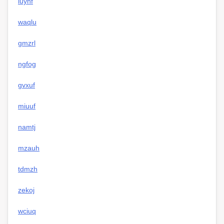
iuyhf
waqlu
gmzrl
ngfog
gvxuf
miuuf
namtj
mzauh
tdmzh
zekoj
wciuq