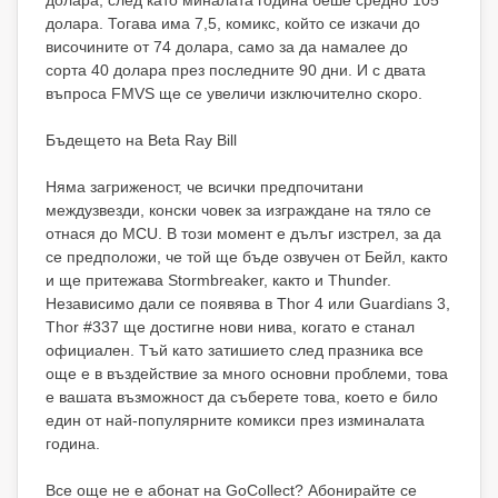
долара, след като миналата година беше средно 105
долара. Тогава има 7,5, комикс, който се изкачи до
височините от 74 долара, само за да намалее до
сорта 40 долара през последните 90 дни. И с двата
въпроса FMVS ще се увеличи изключително скоро.
Бъдещето на Beta Ray Bill
Няма загриженост, че всички предпочитани
междузвезди, конски човек за изграждане на тяло се
отнася до MCU. В този момент е дълъг изстрел, за да
се предположи, че той ще бъде озвучен от Бейл, както
и ще притежава Stormbreaker, както и Thunder.
Независимо дали се появява в Thor 4 или Guardians 3,
Thor #337 ще достигне нови нива, когато е станал
официален. Тъй като затишието след празника все
още е в въздействие за много основни проблеми, това
е вашата възможност да съберете това, което е било
един от най-популярните комикси през изминалата
година.
Все още не е абонат на GoCollect? Абонирайте се