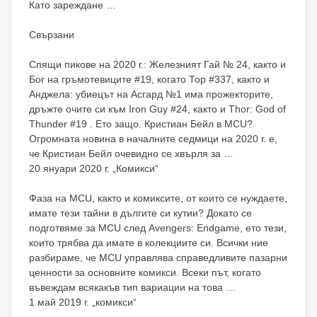
Като зареждане …
Свързани
Спящи пикове на 2020 г.: Железният Гай № 24, както и
Бог на гръмотевиците #19, когато Тор #337, както и
Анджела: убиецът на Асгард №1 има прожекторите,
дръжте очите си към Iron Guy #24, както и Thor: God of
Thunder #19 . Ето защо. Кристиан Бейл в MCU?
Огромната новина в началните седмици на 2020 г. е,
че Кристиан Бейл очевидно се хвърля за …
20 януари 2020 г. „Комикси“
Фаза на MCU, както и комиксите, от които се нуждаете,
имате тези тайни в дългите си кутии? Докато се
подготвяме за MCU след Avengers: Endgame, ето тези,
които трябва да имате в колекциите си. Всички ние
разбираме, че MCU управлява справедливите пазарни
ценности за основните комикси. Всеки път, когато
въвеждам всякакъв тип вариации на това …
1 май 2019 г. „комикси“