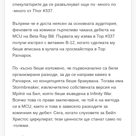
спекулаторите да се развълнуват още по -много по
-много от Thor #337.
Въпреки че е доста неясен за основната аудитория,
феновете на комикси търпеливо чакаха дебюта на
MCU на Beta Ray Bill. Първата му изява в Тор #337
получи изстрел с витамин В-12, когато сделката му
беше вписана в кулата на гросмайстора в Тор:
Рагнарок.
По -късно беше изложено, че първоначално са били
организирани разходи, за да се направи камео в
Рагнарок, но концепцията беше бракувана. Тогава има
Stormbreaker, изключително собствената версия на
Mjolnir на Бил, която беше въведена в Infinity War.
Всичко това го прави заключване, че той е на метода
си в MCU, както и това е зависело разходите за
комичния му дебют. Сега, когато слуховете за Бейл
Христос циркулират, тези ценности ще станат само по
-големи.