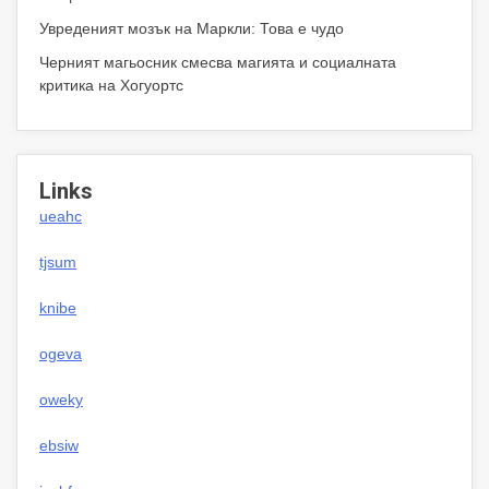
Увреденият мозък на Маркли: Това е чудо
Черният магьосник смесва магията и социалната
критика на Хогуортс
Links
ueahc
tjsum
knibe
ogeva
oweky
ebsiw