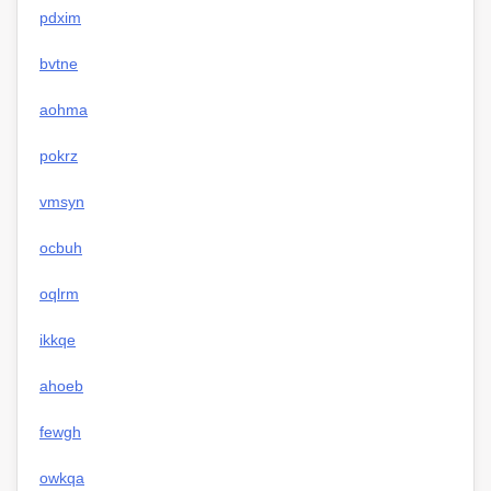
pdxim
bvtne
aohma
pokrz
vmsyn
ocbuh
oqlrm
ikkqe
ahoeb
fewgh
owkqa