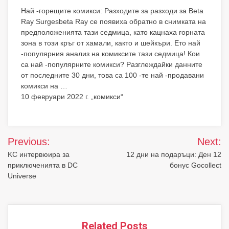
Най -горещите комикси: Разходите за разходи за Beta
Ray Surgesbeta Ray се появиха обратно в снимката на
предположенията тази седмица, като кацнаха горната
зона в този кръг от хамали, както и шейкъри. Ето най
-популярния анализ на комиксите тази седмица! Кои
са най -популярните комикси? Разглеждайки данните
от последните 30 дни, това са 100 -те най -продавани
комикси на …
10 февруари 2022 г. „комикси“
Post
Previous:
Next:
navigation
KC интервюира за
12 дни на подаръци: Ден 12
приключенията в DC
бонус Gocollect
Universe
Related Posts