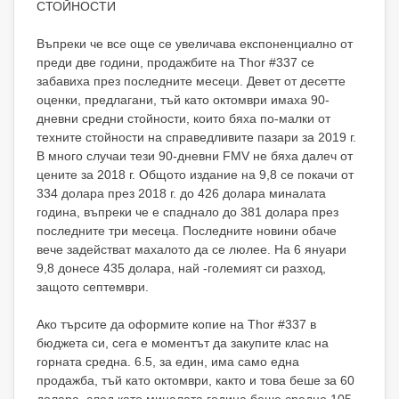
СТОЙНОСТИ
Въпреки че все още се увеличава експоненциално от
преди две години, продажбите на Thor #337 се
забавиха през последните месеци. Девет от десетте
оценки, предлагани, тъй като октомври имаха 90-
дневни средни стойности, които бяха по-малки от
техните стойности на справедливите пазари за 2019 г.
В много случаи тези 90-дневни FMV не бяха далеч от
цените за 2018 г. Общото издание на 9,8 се покачи от
334 долара през 2018 г. до 426 долара миналата
година, въпреки че е спаднало до 381 долара през
последните три месеца. Последните новини обаче
вече задействат махалото да се люлее. На 6 януари
9,8 донесе 435 долара, най -големият си разход,
защото септември.
Ако търсите да оформите копие на Thor #337 в
бюджета си, сега е моментът да закупите клас на
горната средна. 6.5, за един, има само една
продажба, тъй като октомври, както и това беше за 60