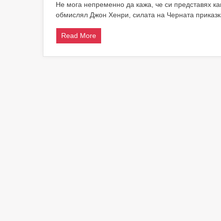
Не мога непременно да кажа, че си представях как
магьосни
обмислял Джон Хенри, силата на Черната приказка
смесва
магията
и
Read More
социална
критика
на
Хогуортс