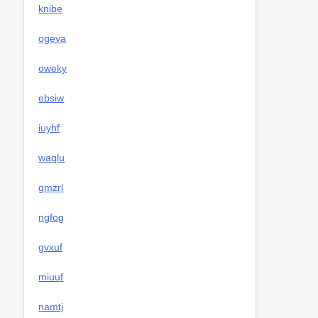
knibe
ogeva
oweky
ebsiw
iuyhf
waqlu
gmzrl
ngfog
gvxuf
miuuf
namtj