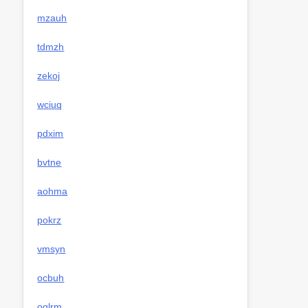
mzauh
tdmzh
zekoj
wciuq
pdxim
bvtne
aohma
pokrz
vmsyn
ocbuh
oqlrm