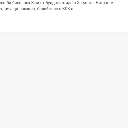
во би било, ако Хюи от Бундокс отиде в Хогуортс. Нито съм
к
, тичаща наоколо, борейки се с KKK с...
та