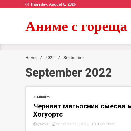
Skip
Thursday, August 6, 2026
to
content
Аниме с гореща
Home
2022
September
September 2022
-0 Minutes
Черният магьосник смесва м
Хогуортс
on
gwwvk
September 29, 2022
0 Comment
Черният