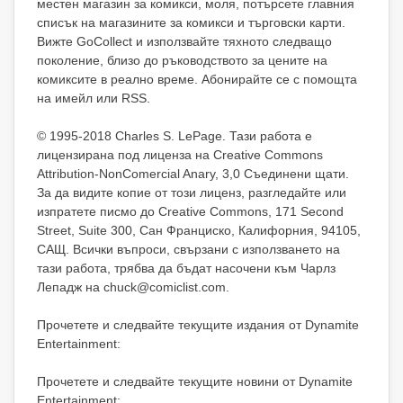
местен магазин за комикси, моля, потърсете главния
списък на магазините за комикси и търговски карти.
Вижте GoCollect и използвайте тяхното следващо
поколение, близо до ръководството за цените на
комиксите в реално време. Абонирайте се с помощта
на имейл или RSS.
© 1995-2018 Charles S. LePage. Тази работа е
лицензирана под лиценза на Creative Commons
Attribution-NonComercial Anary, 3,0 Съединени щати.
За да видите копие от този лиценз, разгледайте или
изпратете писмо до Creative Commons, 171 Second
Street, Suite 300, Сан Франциско, Калифорния, 94105,
САЩ. Всички въпроси, свързани с използването на
тази работа, трябва да бъдат насочени към Чарлз
Лепадж на chuck@comiclist.com.
Прочетете и следвайте текущите издания от Dynamite
Entertainment:
Прочетете и следвайте текущите новини от Dynamite
Entertainment: