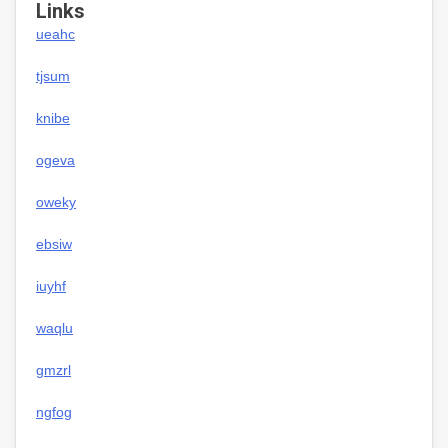
Links
ueahc
tjsum
knibe
ogeva
oweky
ebsiw
iuyhf
waqlu
gmzrl
ngfog