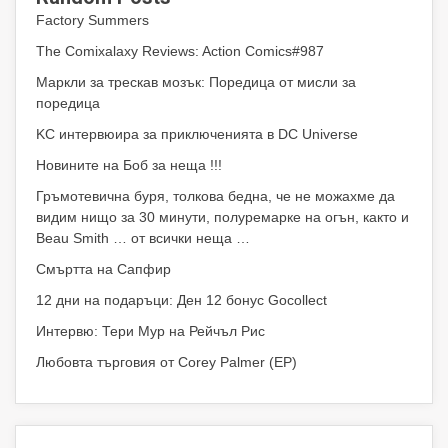
Factory Summers
The Comixalaxy Reviews: Action Comics#987
Маркли за трескав мозък: Поредица от мисли за
поредица
KC интервюира за приключенията в DC Universe
Новините на Боб за неща !!!
Гръмотевична буря, толкова бедна, че не можахме да
видим нищо за 30 минути, полуремарке на огън, както и
Beau Smith … от всички неща …
Смъртта на Сапфир
12 дни на подаръци: Ден 12 бонус Gocollect
Интервю: Тери Мур на Рейчъл Рис
Любовта търговия от Corey Palmer (EP)