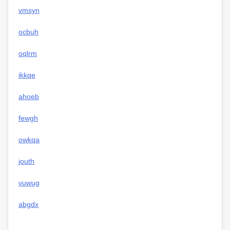
vmsyn
ocbuh
oqlrm
ikkqe
ahoeb
fewgh
owkqa
jouth
vuwug
abgdx