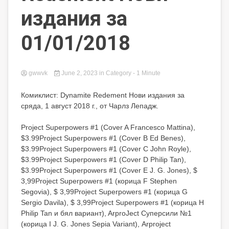
издания за
01/01/2018
gwwvk
June 2, 2023
in
Category
- 1 Minute
Комиклист: Dynamite Redement Нови издания за
сряда, 1 август 2018 г., от Чарлз Лепадж.
Project Superpowers #1 (Cover A Francesco Mattina),
$3.99Project Superpowers #1 (Cover B Ed Benes),
$3.99Project Superpowers #1 (Cover C John Royle),
$3.99Project Superpowers #1 (Cover D Philip Tan),
$3.99Project Superpowers #1 (Cover E J. G. Jones), $
3,99Project Superpowers #1 (корица F Stephen
Segovia), $ 3,99Project Superpowers #1 (корица G
Sergio Davila), $ 3,99Project Superpowers #1 (корица H
Philip Tan и бял вариант), ArproJect Суперсили №1
(корица I J. G. Jones Sepia Variant), Arproject