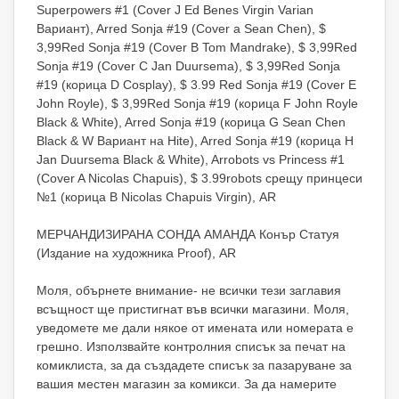
Superpowers #1 (Cover J Ed Benes Virgin Varian
Вариант), Arred Sonja #19 (Cover a Sean Chen), $
3,99Red Sonja #19 (Cover B Tom Mandrake), $ 3,99Red
Sonja #19 (Cover C Jan Duursema), $ 3,99Red Sonja
#19 (корица D Cosplay), $ 3.99 Red Sonja #19 (Cover E
John Royle), $ 3,99Red Sonja #19 (корица F John Royle
Black & White), Arred Sonja #19 (корица G Sean Chen
Black & W Вариант на Hite), Arred Sonja #19 (корица H
Jan Duursema Black & White), Arrobots vs Princess #1
(Cover A Nicolas Chapuis), $ 3.99robots срещу принцеси
№1 (корица B Nicolas Chapuis Virgin), AR
МЕРЧАНДИЗИРАНА СОНДА АМАНДА Конър Статуя
(Издание на художника Proof), AR
Моля, обърнете внимание- не всички тези заглавия
всъщност ще пристигнат във всички магазини. Моля,
уведомете ме дали някое от имената или номерата е
грешно. Използвайте контролния списък за печат на
комиклиста, за да създадете списък за пазаруване за
вашия местен магазин за комикси. За да намерите