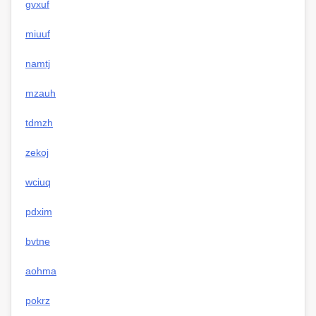
gvxuf
miuuf
namtj
mzauh
tdmzh
zekoj
wciuq
pdxim
bvtne
aohma
pokrz