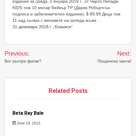
издания за сряда, 2 януари 2019 г., от Чарлз Лепадж.
KIDS том 10 месар Бейкър TP (Дарик Робъртсън
подписа и забележително издание), $ 89.99 Деца том
11 над хълма с мечовете на хиляда мъже …
31 декември 2018 г. „Комикси“
Post
Previous:
Next:
navigation
Бог кънтри филм?
Пощенска чанта!
Related Posts
Beta Ray Bale
June 18, 2023