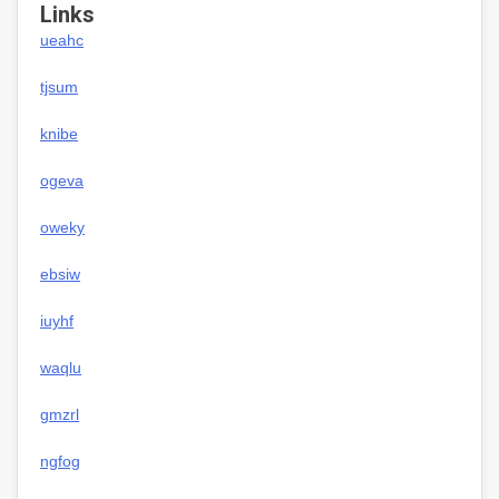
Links
ueahc
tjsum
knibe
ogeva
oweky
ebsiw
iuyhf
waqlu
gmzrl
ngfog