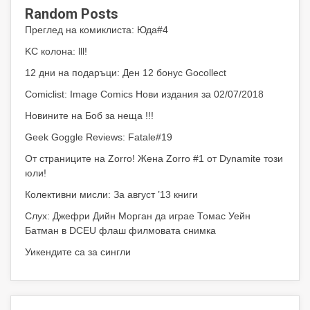
Random Posts
Преглед на комиклиста: Юда#4
KC колона: lll!
12 дни на подаръци: Ден 12 бонус Gocollect
Comiclist: Image Comics Нови издания за 02/07/2018
Новините на Боб за неща !!!
Geek Goggle Reviews: Fatale#19
От страниците на Zorro! Жена Zorro #1 от Dynamite този
юли!
Колективни мисли: За август ’13 книги
Слух: Джефри Дийн Морган да играе Томас Уейн
Батман в DCEU флаш филмовата снимка
Уикендите са за сингли