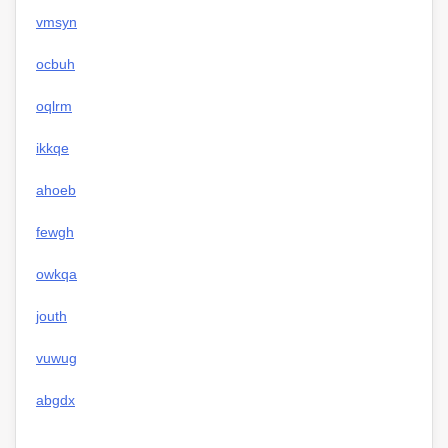
vmsyn
ocbuh
oqlrm
ikkqe
ahoeb
fewgh
owkqa
jouth
vuwug
abgdx