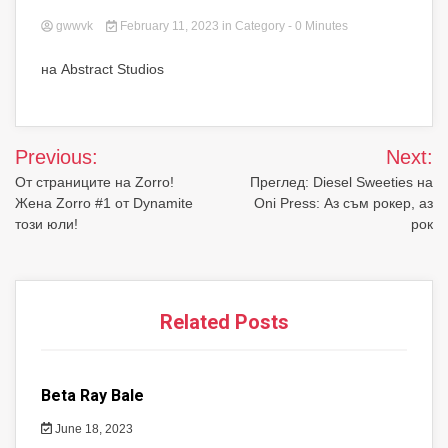
gwwvk
February 11, 2023
in
Category
- 0 Minutes
на Abstract Studios
Post
Previous:
Next:
navigation
От страниците на Zorro!
Преглед: Diesel Sweeties на
Жена Zorro #1 от Dynamite
Oni Press: Аз съм рокер, аз
този юли!
рок
Related Posts
Beta Ray Bale
June 18, 2023