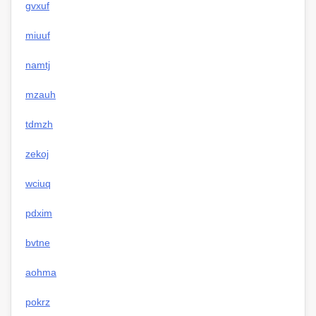
gvxuf
miuuf
namtj
mzauh
tdmzh
zekoj
wciuq
pdxim
bvtne
aohma
pokrz